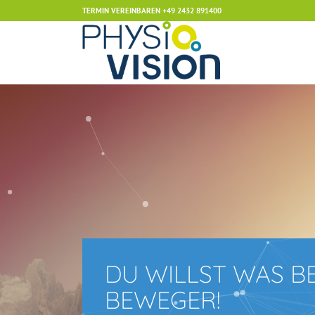
TERMIN VEREINBAREN
+49 2432 891400
DU WILLST WAS B
BEWEGER!