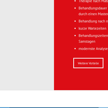
Therapie nach Maß
Behandlungsdauer 
durch einen Master
Behandlung nach n
kurze Wartezeiten
Behandlungszeiten
Samstagen
modernste Analyse-
Weitere Vorteile