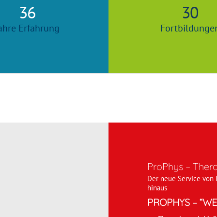
36
30
ahre Erfahrung
Fortbildunge
ProPhys – Ther
Der neue Service von 
hinaus
PROPHYS – “WE